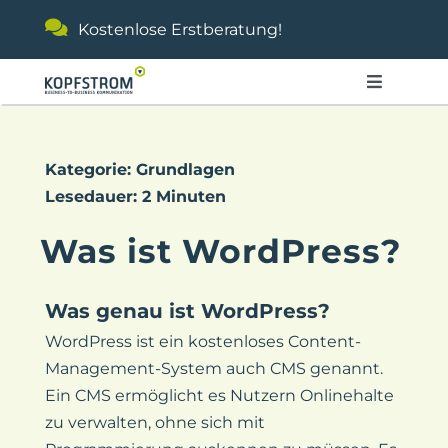
Zum
Kostenlose Erstberatung!
Inhalt
springen
Toggle
Navigati
Referenzen
Kategorie: Grundlagen
Lesedauer: 2 Minuten
Leistungen
Was ist WordPress?
Agentur
Was genau ist WordPress?
Kontakt
WordPress ist ein kostenloses Content-
Management-System auch CMS genannt.
Ein CMS ermöglicht es Nutzern Onlinehalte
zu verwalten, ohne sich mit