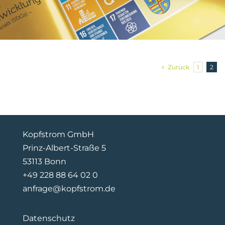
Zurück
1
2
Kopfstrom GmbH
Prinz-Albert-Straße 5
53113 Bonn
+49 228 88 64 02 0
anfrage@kopfstrom.de
Datenschutz