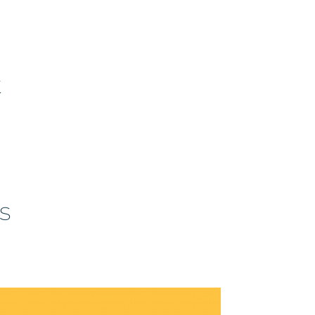
t
d
s