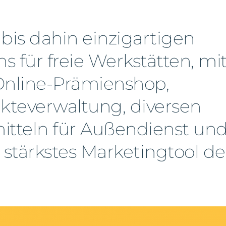
E
bis dahin einzigartigen
für freie Werkstätten, mi
Online-Prämienshop,
kte­verwaltung, diversen
tteln für Außendienst un
 stärkstes Marketingtool de