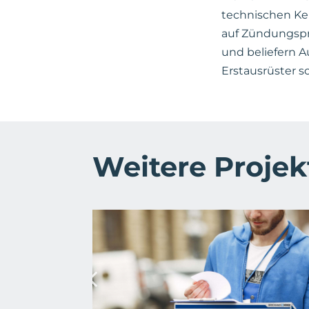
technischen Ker
auf Zündungspr
und beliefern A
Erstausrüster s
Weitere Proje
Brockhaus Heuer
Kampagne